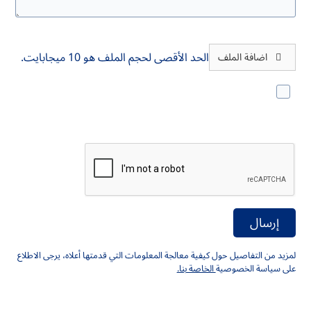
اضافة طلب تقديم العروض (RFP)
الحد الأقصى لحجم الملف هو 10 ميجابايت.
اضافة الملف
أود أن أتلقى تحديثات حول القيادة الفكرية ورؤى الصناعة
والأحداث والإعلانات القادمة من Mercer. أفهم أنه
يمكنني سحب موافقتي في أي وقت.
لمزيد من التفاصيل حول كيفية معالجة المعلومات التي قدمتها أعلاه، يرجى الاطلاع
على سياسة الخصوصية
الخاصة بنا.