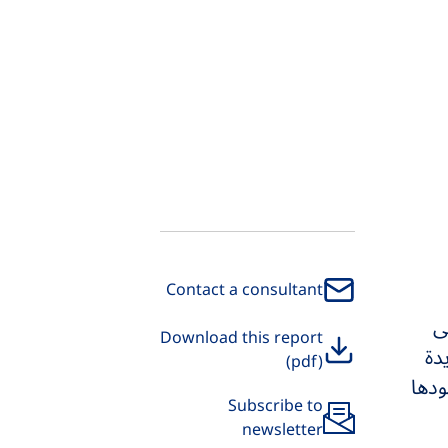
Contact a consultant
ى
Download this report
يدة
(pdf)
ودها
Subscribe to
newsletter