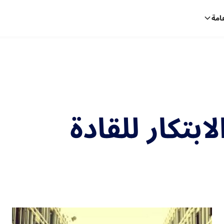
امة
ابتكار للقادة