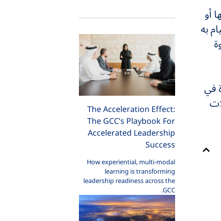
 أو
ام به
ة
ة في
 مقابلات
The Acceleration Effect:
The GCC’s Playbook For
Accelerated Leadership
Success
How experiential, multi-modal
learning is transforming
leadership readiness across the
GCC.